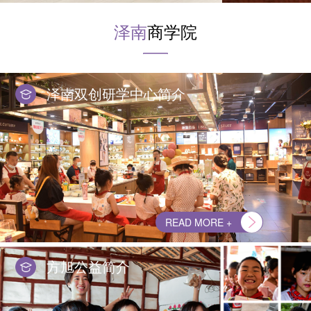
泽南
商学院
泽南双创研学中心简介
READ MORE +
方旭公益简介