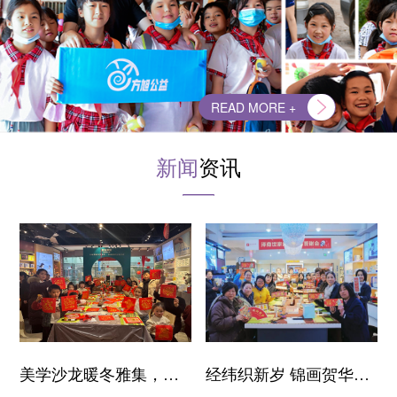
READ MORE +
新闻
资讯
美学沙龙暖冬雅集，在
经纬织新岁 锦画贺华年