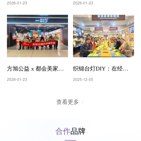
2026-01-23
2026-01-23
手作时光里邂逅新年之
| 方旭公益 x 泽南世家
美
——非遗织锦画DIY沙
龙
方旭公益 x 都会美家新
织锦台灯DIY：在经纬
2026-01-23
2025-12-05
年非遗织锦画DIY沙龙
交织中，寻回生活的雅
查看更多
趣与温度——泽南世家
合作
品牌
美学沙龙活动